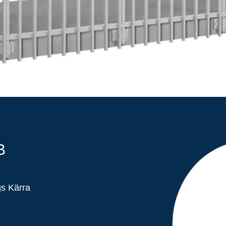
B
gs Kärra