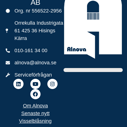
AB
Org. nr 556522-2956
Orrekulla Industrigata
61 425 36 Hisings
Kärra
010-161 34 00
alnova@alnova.se
Serviceförfrågan
Om Alnova
Senaste nytt
Visselblåsning