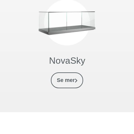
NovaSky
Se mer