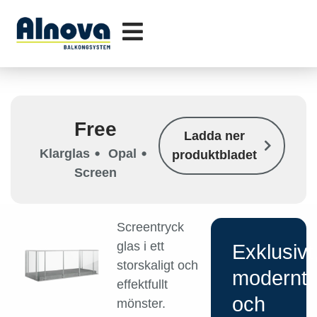
Free
Ladda ner
•
•
Klarglas
Opal
produktbladet
Screen
Screentryck
glas i ett
Exklusivt
storskaligt och
modernt
effektfullt
och
mönster.