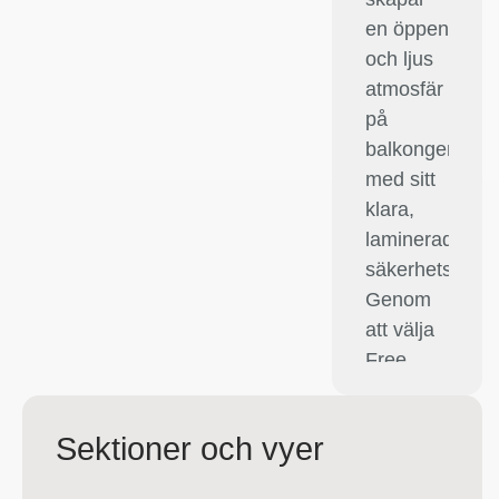
en öppen
och ljus
atmosfär
på
balkongen
med sitt
klara,
laminerade
säkerhetsglas.
Genom
att välja
Free
med
opalt
Sektioner och vyer
glas får
balkongen