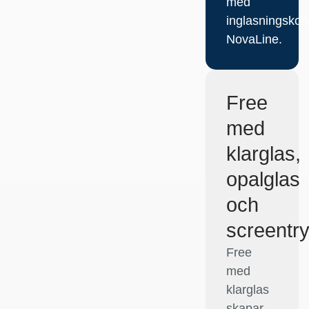
med
inglasningskon
NovaLine.
Free
med
klarglas,
opalglas
och
screentr
Free
med
klarglas
skapar