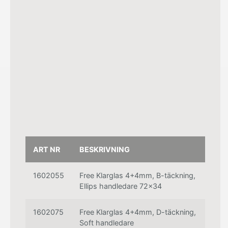
arbetet
på plats.
Räckesvikt
per
löpmeter
är ca
36,1kg.
ART NR
BESKRIVNING
1602055
Free Klarglas 4+4mm, B-täckning,
Ellips handledare 72x34
1602075
Free Klarglas 4+4mm, D-täckning,
Soft handledare