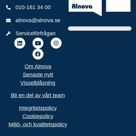
010-161 34 00
alnova@alnova.se
Serviceförfrågan
Om Alnova
Senaste nytt
Visselblåsning
Bli en del av vårt team
Integritetspolicy
Cookiepolicy
Miljö- och kvalitets
policy