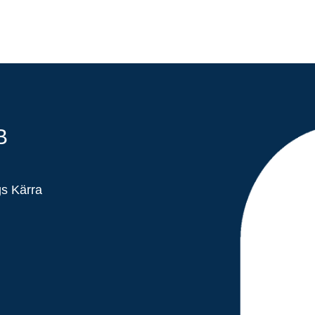
B
gs Kärra