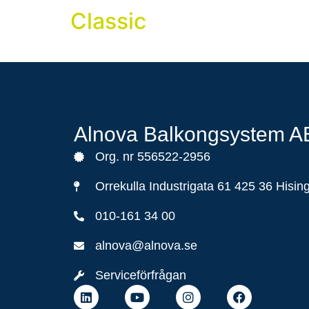
Classic
Alnova Balkongsystem A
Org. nr 556522-2956
Orrekulla Industrigata 61 425 36 Hisin
010-161 34 00
alnova@alnova.se
Serviceförfrågan