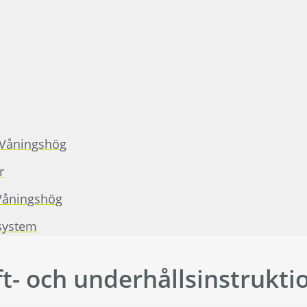
Våningshög
r
åningshög
tsystem
ft- och underhållsinstrukti