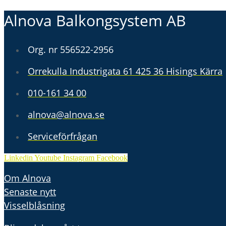
Alnova Balkongsystem AB
Org. nr 556522-2956
Orrekulla Industrigata 61 425 36 Hisings Kärra
010-161 34 00
alnova@alnova.se
Serviceförfrågan
Linkedin
Youtube
Instagram
Facebook
Om Alnova
Senaste nytt
Visselblåsning