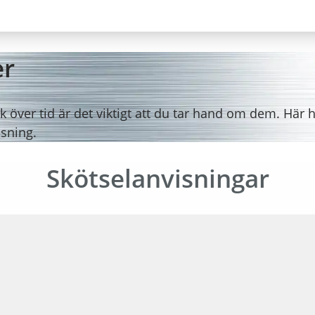
er
ck över tid är det viktigt att du tar hand om dem. Här h
asning.
Skötselanvisningar