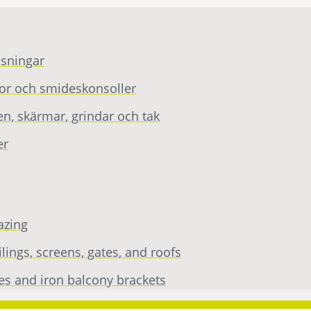
asningar
tor och smideskonsoller
n, skärmar, grindar och tak
er
azing
ings, screens, gates, and roofs
es and iron balcony brackets