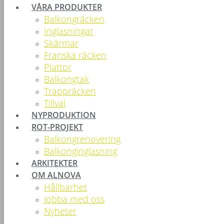
VÅRA PRODUKTER
Balkongräcken
Inglasningar
Skärmar
Franska räcken
Plattor
Balkongtak
Trappräcken
Tillval
NYPRODUKTION
ROT-PROJEKT
Balkongrenovering
Balkonginglasning
ARKITEKTER
OM ALNOVA
Hållbarhet
Jobba med oss
Nyheter