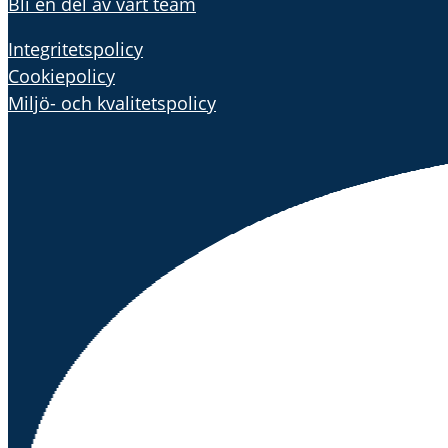
Bli en del av vårt team
Integritetspolicy
Cookiepolicy
Miljö- och kvalitets
policy